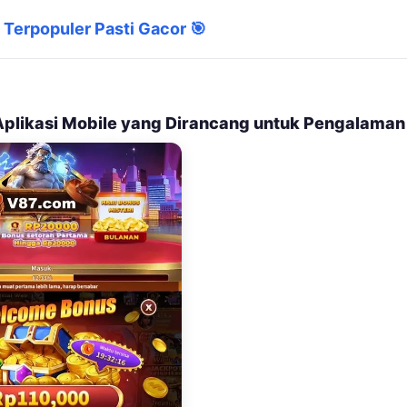
 Terpopuler Pasti Gacor 🎯
Aplikasi Mobile yang Dirancang untuk Pengalaman