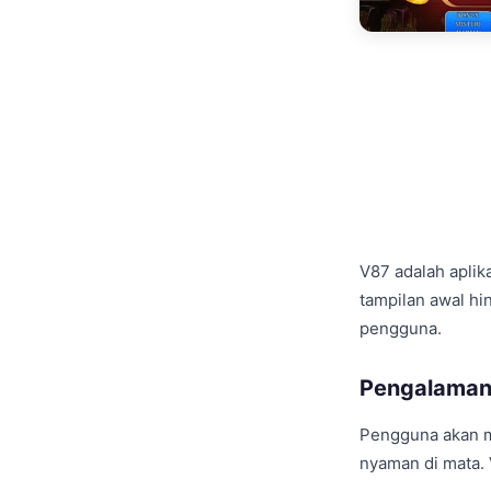
V87 adalah aplik
tampilan awal h
pengguna.
Pengalaman
Pengguna akan m
nyaman di mata. 