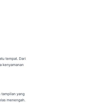
tu tempat. Dari
ada kenyamanan
 tampilan yang
kelas menengah.